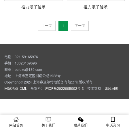
推力滚子轴承
推力滚子轴承
上一页
1
下一页
电话：021-59165976
手机：13020169696
邮箱：sdrdzc@139.com
地址：上海市嘉定区浏翔公路1928号
Copyright © 2024 上海森道尔传动设备有限公司 版权所有
网站地图
XML
备案号：
沪ICP备2022005002号-3
技术支持：
讯风网络
网站首页
关于我们
联系我们
电话咨询