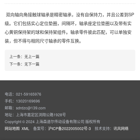
双向轴向角接触球轴承是精密轴承，没有自保持力，并且公差到SP
级。它们包括实心定位垫圈，间隔环，轴承座定位垫圈以及带有实
心黄铜保持架的球和保持架组件。轴承零件彼此匹配，可以单独安
装，但不得与相同尺寸轴承的零件互换。
上一条：
无上一篇
下一条：
无下一篇
电话：021-59165976
手机：13020169696
邮箱：sdrdzc@139.com
地址：上海市嘉定区浏翔公路1928号
Copyright © 2024 上海森道尔传动设备有限公司 版权所有
网站地图
XML
备案号：
沪ICP备2022005002号-3
技术支持：
讯风网络