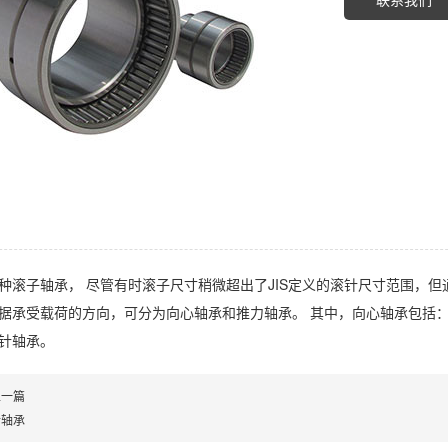
种滚子轴承， 尽管有时滚子尺寸稍微超出了JIS定义的滚针尺寸范围，
据承受载荷的方向，可分为向心轴承和推力轴承。 其中，向心轴承包括
针轴承。
上一篇
针轴承