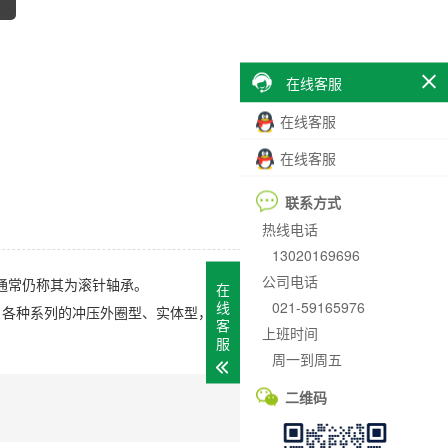
在线客服
在线客服
在线客服
联系方式
热线电话
13020169696
公司电话
但通常仍称其为滚针轴承。
在
021-59165976
线
：各种系列的冲压外圈型、实体型，以及特殊用途的螺栓型和
客
上班时间
服
周一到周五
二维码