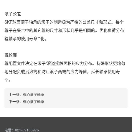
滚子公差
SKF球面滚子轴承的滚子的制造极为严格的公差尺寸和形式。每个
辊子在集合中的其它辊的尺寸和形状几乎是相同的。优化负荷分布
辊轴承的使用寿命**化。
辊轮廓
辊配置文件决定在滚子/滚道接触面积的应力分布。特殊形状更均匀
地分配负载沿滚筒和防止滚子两端的应力峰值，延长轴承使用寿
命。
上一条：
调心滚子轴承
下一条：
调心滚子轴承
电话：021-59165976