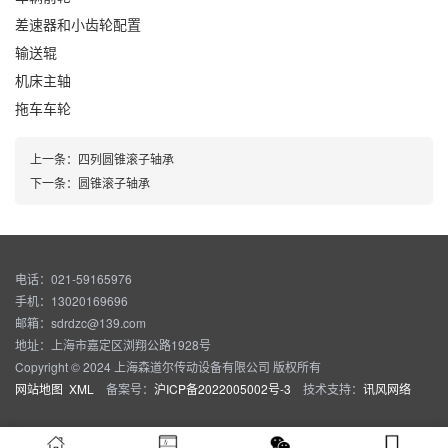
差速器和小齿轮配置
输送辊
机床主轴
拖车车轮
上一条：
四列圆锥滚子轴承
下一条：
圆锥滚子轴承
电话：021-59165976
手机：13020169696
邮箱：sdrdzc@139.com
地址：上海市嘉定区浏翔公路1928号
Copyright © 2024 上海森道尔传动设备有限公司 版权所有
网站地图
XML
备案号：
沪ICP备2022005002号-3
技术支持：
讯风网络