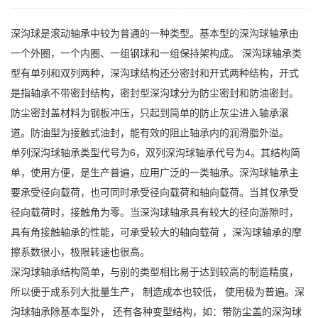
深沟球是滚动轴承中较为普通的一种类型。基本型的深沟球轴承由
一个外圈，一个内圈、一组钢球和一组保持架构成。 深沟球轴承类
型有单列和双列两种，深沟球结构还分密封和开式两种结构，开式
是指轴承不带密封结构，密封型深沟球分为防尘密封和防油密封。
防尘密封盖材料为钢板冲压，只起到简单的防止灰尘进入轴承滚
道。防油型为接触式油封，能有效的阻止轴承内的润滑脂外溢。
单列深沟球轴承类型代号为6，双列深沟球轴承代号为4。其结构简
单，使用方便，是生产普遍，应用广泛的一类轴承。深沟球轴承主
要承受径向载荷，也可同时承受径向载荷和轴向载荷。当其仅承受
径向载荷时，接触角为零。当深沟球轴承具有较大的径向游隙时，
具有角接触轴承的性能，可承受较大的轴向载荷 ，深沟球轴承的摩
擦系数很小，极限转速也很高。
深沟球轴承结构简单，与别的类型相比易于达到较高的制造精度，
所以便于成系列大批量生产， 制造成本也较低， 使用极为普遍。深
沟球轴承除基本型外， 还有各种变型结构，如：带防尘盖的深沟球